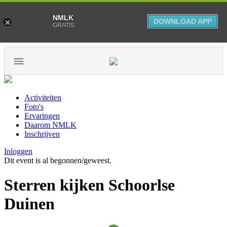
NMLK
DOWNLOAD APP
GRATIS
Activiteiten
Foto's
Ervaringen
Daarom NMLK
Inschrijven
Inloggen
Dit event is al begonnen/geweest.
Sterren kijken Schoorlse
Duinen