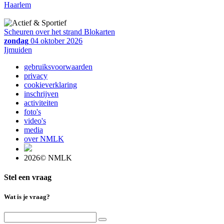
Haarlem
Scheuren over het strand Blokarten
zondag
04 oktober 2026
Ijmuiden
gebruiksvoorwaarden
privacy
cookieverklaring
inschrijven
activiteiten
foto's
video's
media
over NMLK
2026© NMLK
Stel een vraag
Wat is je vraag?