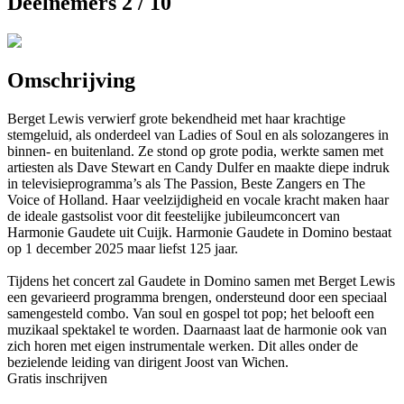
Deelnemers 2 / 10
Omschrijving
Berget Lewis verwierf grote bekendheid met haar krachtige
stemgeluid, als onderdeel van Ladies of Soul en als solozangeres in
binnen- en buitenland. Ze stond op grote podia, werkte samen met
artiesten als Dave Stewart en Candy Dulfer en maakte diepe indruk
in televisieprogramma’s als The Passion, Beste Zangers en The
Voice of Holland. Haar veelzijdigheid en vocale kracht maken haar
de ideale gastsolist voor dit feestelijke jubileumconcert van
Harmonie Gaudete uit Cuijk. Harmonie Gaudete in Domino bestaat
op 1 december 2025 maar liefst 125 jaar.
Tijdens het concert zal Gaudete in Domino samen met Berget Lewis
een gevarieerd programma brengen, ondersteund door een speciaal
samengesteld combo. Van soul en gospel tot pop; het belooft een
muzikaal spektakel te worden. Daarnaast laat de harmonie ook van
zich horen met eigen instrumentale werken. Dit alles onder de
bezielende leiding van dirigent Joost van Wichen.
Gratis inschrijven