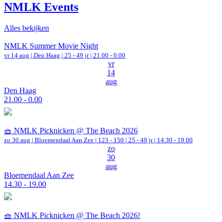
NMLK Events
Alles bekijken
NMLK Summer Movie Night
vr 14 aug |
Den Haag
| 25 - 49 jr |
21.00 - 0.00
vr
14
aug
Den Haag
21.00 - 0.00
🧺 NMLK Picknicken @ The Beach 2026
zo 30 aug |
Bloemendaal Aan Zee
|
123 - 150 | 25 - 49 jr |
14.30 - 19.00
zo
30
aug
Bloemendaal Aan Zee
14.30 - 19.00
🧺 NMLK Picknicken @ The Beach 2026!