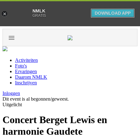
NMLK
DOWNLOAD APP
GRATIS
Activiteiten
Foto's
Ervaringen
Daarom NMLK
Inschrijven
Inloggen
Dit event is al begonnen/geweest.
Uitgelicht
Concert Berget Lewis en
harmonie Gaudete