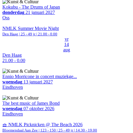
Kokubu - The Drums of Japan
donderdag
21 januari 2027
Oss
NMLK Summer Movie Night
Den Haag
| 25 - 49 jr |
21.00 - 0.00
vr
14
aug
Den Haag
21.00 - 0.00
Ennio Morricone in concert muziekge...
woensdag
13 januari 2027
Eindhoven
The best music of James Bond
woensdag
07 oktober 2026
Eindhoven
🧺 NMLK Picknicken @ The Beach 2026
Bloemendaal Aan Zee
|
123 - 150 | 25 - 49 jr |
14.30 - 19.00