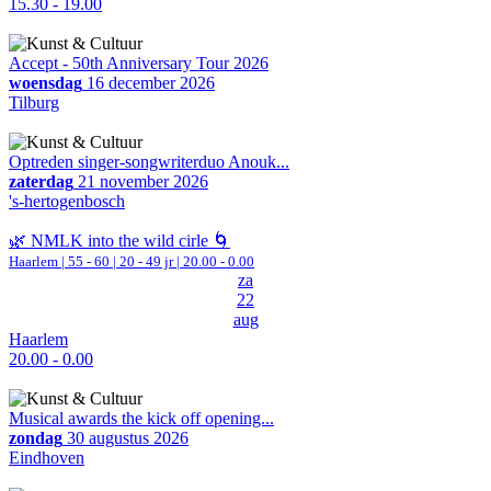
15.30 - 19.00
Accept - 50th Anniversary Tour 2026
woensdag
16 december 2026
Tilburg
Optreden singer-songwriterduo Anouk...
zaterdag
21 november 2026
's-hertogenbosch
🌿 NMLK into the wild cirle 🌀
Haarlem
|
55 - 60 | 20 - 49 jr |
20.00 - 0.00
za
22
aug
Haarlem
20.00 - 0.00
Musical awards the kick off opening...
zondag
30 augustus 2026
Eindhoven