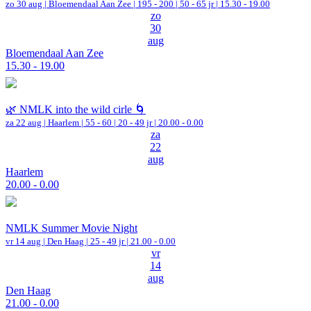
zo 30 aug |
Bloemendaal Aan Zee
|
195 - 200 | 50 - 65 jr |
15.30 - 19.00
zo
30
aug
Bloemendaal Aan Zee
15.30 - 19.00
🌿 NMLK into the wild cirle 🌀
za 22 aug |
Haarlem
|
55 - 60 | 20 - 49 jr |
20.00 - 0.00
za
22
aug
Haarlem
20.00 - 0.00
NMLK Summer Movie Night
vr 14 aug |
Den Haag
| 25 - 49 jr |
21.00 - 0.00
vr
14
aug
Den Haag
21.00 - 0.00