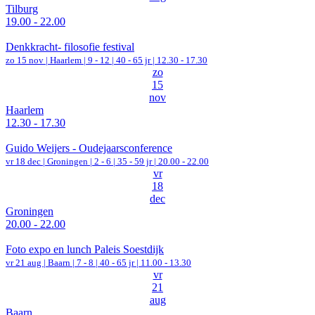
Tilburg
19.00 - 22.00
Denkkracht- filosofie festival
zo 15 nov |
Haarlem
|
9 - 12 | 40 - 65 jr |
12.30 - 17.30
zo
15
nov
Haarlem
12.30 - 17.30
Guido Weijers - Oudejaarsconference
vr 18 dec |
Groningen
|
2 - 6 | 35 - 59 jr |
20.00 - 22.00
vr
18
dec
Groningen
20.00 - 22.00
Foto expo en lunch Paleis Soestdijk
vr 21 aug |
Baarn
|
7 - 8 | 40 - 65 jr |
11.00 - 13.30
vr
21
aug
Baarn