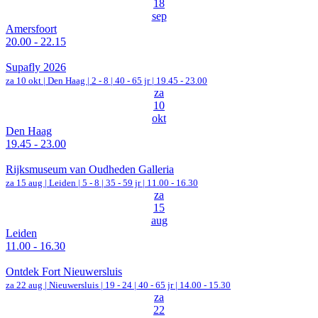
18
sep
Amersfoort
20.00 - 22.15
Supafly 2026
za 10 okt |
Den Haag
|
2 - 8 | 40 - 65 jr |
19.45 - 23.00
za
10
okt
Den Haag
19.45 - 23.00
Rijksmuseum van Oudheden Galleria
za 15 aug |
Leiden
|
5 - 8 | 35 - 59 jr |
11.00 - 16.30
za
15
aug
Leiden
11.00 - 16.30
Ontdek Fort Nieuwersluis
za 22 aug |
Nieuwersluis
|
19 - 24 | 40 - 65 jr |
14.00 - 15.30
za
22