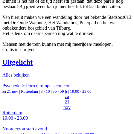
Binnen is het net of de tijd heeft stil gestaan, dat deze parels nog
bestaan! Bij goed weer kan je hier heerlijk tot laat buiten zitten.
Van hieruit maken we een wandeling door het bekende Stadsbos013
met De Oude Warande, Het Wandelbos, Peterpad en het wat
onbekendere bosgebied van Tilburg.
Het is leuk om daarna samen nog wat te drinken.
Mensen met de trein kunnen met mij meerijden/ meelopen.
Gratis inschrijven
Uitgelicht
Alles bekijken
Psychedelic Porn Crumpets concert
za 21 nov |
Rotterdam
|
3 - 10 | 35 - 59 jr |
19.00 - 23.00
za
21
nov
Rotterdam
19.00 - 23.00
Noorderzon start avond