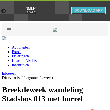
NMLK
DOWNLOAD APP
GRATIS
Activiteiten
Foto's
Ervaringen
Daarom NMLK
Inschrijven
Inloggen
Dit event is al begonnen/geweest.
Breekdeweek wandeling
Stadsbos 013 met borrel