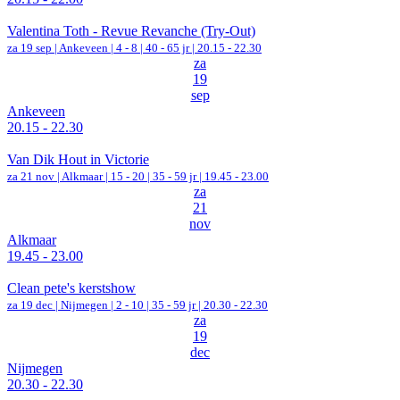
Valentina Toth - Revue Revanche (Try-Out)
za 19 sep |
Ankeveen
|
4 - 8 | 40 - 65 jr |
20.15 - 22.30
za
19
sep
Ankeveen
20.15 - 22.30
Van Dik Hout in Victorie
za 21 nov |
Alkmaar
|
15 - 20 | 35 - 59 jr |
19.45 - 23.00
za
21
nov
Alkmaar
19.45 - 23.00
Clean pete's kerstshow
za 19 dec |
Nijmegen
|
2 - 10 | 35 - 59 jr |
20.30 - 22.30
za
19
dec
Nijmegen
20.30 - 22.30