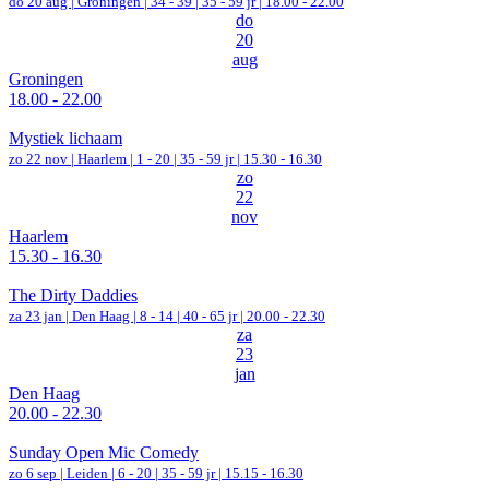
do 20 aug |
Groningen
|
34 - 39 | 35 - 59 jr |
18.00 - 22.00
do
20
aug
Groningen
18.00 - 22.00
Mystiek lichaam
zo 22 nov |
Haarlem
|
1 - 20 | 35 - 59 jr |
15.30 - 16.30
zo
22
nov
Haarlem
15.30 - 16.30
The Dirty Daddies
za 23 jan |
Den Haag
|
8 - 14 | 40 - 65 jr |
20.00 - 22.30
za
23
jan
Den Haag
20.00 - 22.30
Sunday Open Mic Comedy
zo 6 sep |
Leiden
|
6 - 20 | 35 - 59 jr |
15.15 - 16.30