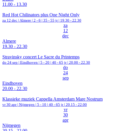
11.00 - 13.30
Red Hot Chilinators plus One Night Only
za 12 dec |
Almere
|
2 - 6 | 35 - 55 jr |
19.30 - 22.30
za
12
dec
Almere
19.30 - 22.30
Stravinsky concert Le Sacre du Printemps
do 24 sep |
Eindhoven
|
5 - 20 | 40 - 65 jr |
20.00 - 22.30
do
24
sep
Eindhoven
20.00 - 22.30
Klassieke muziek Cappella Amsterdam Mare Nostrum
vr 30 apr |
Nijmegen
|
5 - 10 | 40 - 65 jr |
20.15 - 22.00
vr
30
apr
Nijmegen
20.15 - 22.00