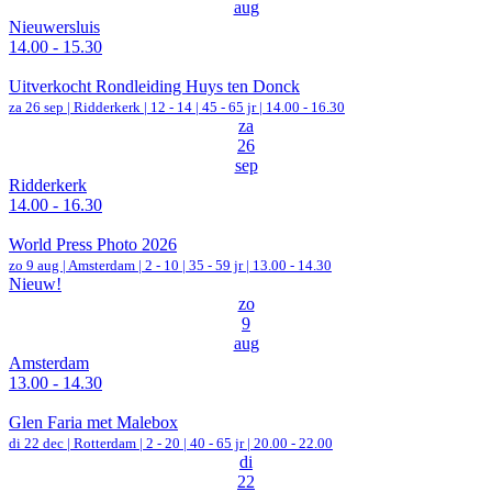
aug
Nieuwersluis
14.00 - 15.30
Uitverkocht Rondleiding Huys ten Donck
za 26 sep |
Ridderkerk
|
12 - 14 | 45 - 65 jr |
14.00 - 16.30
za
26
sep
Ridderkerk
14.00 - 16.30
World Press Photo 2026
zo 9 aug |
Amsterdam
|
2 - 10 | 35 - 59 jr |
13.00 - 14.30
Nieuw!
zo
9
aug
Amsterdam
13.00 - 14.30
Glen Faria met Malebox
di 22 dec |
Rotterdam
|
2 - 20 | 40 - 65 jr |
20.00 - 22.00
di
22