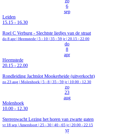
zo
6
sep
Leiden
15.15 - 16.30
Roel C Verburg - Slechtste liedjes van de straat
do 8 apr |
Heemstede
|
5 - 10 | 35 - 59 jr |
20.15 - 22.00
do
8
apr
Heemstede
20.15 - 22.00
Rondleiding Jachtslot Mookerheide (uitverkocht)
zo 23 aug |
Molenhoek
|
5 - 8 | 35 - 59 jr |
10.00 - 12.30
zo
23
aug
Molenhoek
10.00 - 12.30
Sterrenwacht Lezing het horen van zwarte gaten
vr 18 sep |
Amersfoort
|
25 - 30 | 40 - 65 jr |
20.00 - 22.15
vr