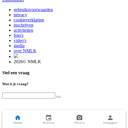
gebruiksvoorwaarden
privacy
cookieverklaring
inschrijven
activiteiten
foto's
video's
media
over NMLK
2026© NMLK
Stel een vraag
Wat is je vraag?
Home
Events
Foto's
Inloggen