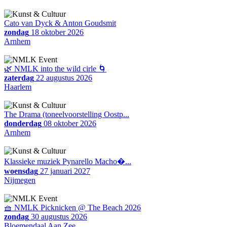
Cato van Dyck & Anton Goudsmit
zondag
18 oktober 2026
Arnhem
🌿 NMLK into the wild cirle 🌀
zaterdag
22 augustus 2026
Haarlem
The Drama (toneelvoorstelling Oostp...
donderdag
08 oktober 2026
Arnhem
Klassieke muziek Pynarello Macho�...
woensdag
27 januari 2027
Nijmegen
🧺 NMLK Picknicken @ The Beach 2026
zondag
30 augustus 2026
Bloemendaal Aan Zee