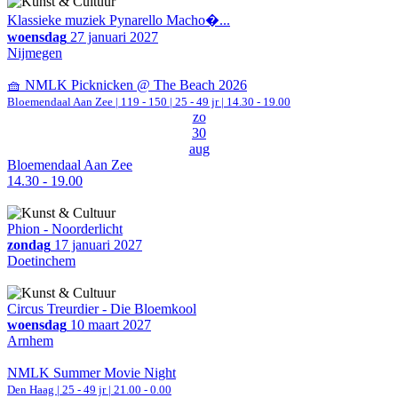
Klassieke muziek Pynarello Macho�...
woensdag
27 januari 2027
Nijmegen
🧺 NMLK Picknicken @ The Beach 2026
Bloemendaal Aan Zee
|
119 - 150 | 25 - 49 jr |
14.30 - 19.00
zo
30
aug
Bloemendaal Aan Zee
14.30 - 19.00
Phion - Noorderlicht
zondag
17 januari 2027
Doetinchem
Circus Treurdier - Die Bloemkool
woensdag
10 maart 2027
Arnhem
NMLK Summer Movie Night
Den Haag
| 25 - 49 jr |
21.00 - 0.00