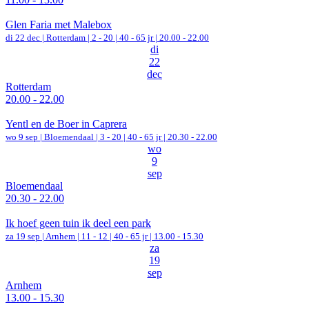
Glen Faria met Malebox
di 22 dec |
Rotterdam
|
2 - 20 | 40 - 65 jr |
20.00 - 22.00
di
22
dec
Rotterdam
20.00 - 22.00
Yentl en de Boer in Caprera
wo 9 sep |
Bloemendaal
|
3 - 20 | 40 - 65 jr |
20.30 - 22.00
wo
9
sep
Bloemendaal
20.30 - 22.00
Ik hoef geen tuin ik deel een park
za 19 sep |
Arnhem
|
11 - 12 | 40 - 65 jr |
13.00 - 15.30
za
19
sep
Arnhem
13.00 - 15.30