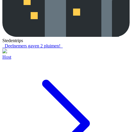
Stedentrips
Deelnemers gaven
2
pluimen!
Host