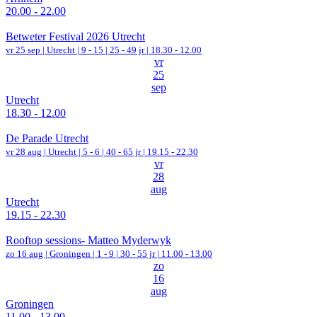
20.00 - 22.00
Betweter Festival 2026 Utrecht
vr 25 sep |
Utrecht
|
9 - 15 | 25 - 49 jr |
18.30 - 12.00
vr
25
sep
Utrecht
18.30 - 12.00
De Parade Utrecht
vr 28 aug |
Utrecht
|
5 - 6 | 40 - 65 jr |
19.15 - 22.30
vr
28
aug
Utrecht
19.15 - 22.30
Rooftop sessions- Matteo Myderwyk
zo 16 aug |
Groningen
|
1 - 9 | 30 - 55 jr |
11.00 - 13.00
zo
16
aug
Groningen
11.00 - 13.00