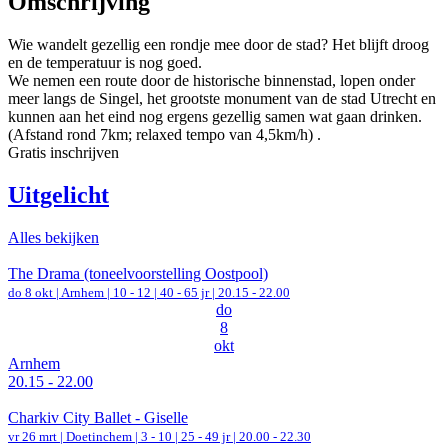
Omschrijving
Wie wandelt gezellig een rondje mee door de stad? Het blijft droog
en de temperatuur is nog goed.
We nemen een route door de historische binnenstad, lopen onder
meer langs de Singel, het grootste monument van de stad Utrecht en
kunnen aan het eind nog ergens gezellig samen wat gaan drinken.
(Afstand rond 7km; relaxed tempo van 4,5km/h) .
Gratis inschrijven
Uitgelicht
Alles bekijken
The Drama (toneelvoorstelling Oostpool)
do 8 okt |
Arnhem
|
10 - 12 | 40 - 65 jr |
20.15 - 22.00
do
8
okt
Arnhem
20.15 - 22.00
Charkiv City Ballet - Giselle
vr 26 mrt |
Doetinchem
|
3 - 10 | 25 - 49 jr |
20.00 - 22.30