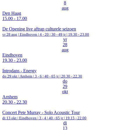
8
aug
Den Haag
15.00 - 17.00
De Opening live aftrap culturele seizoen
vr 28 aug |
Eindhoven
|
4 - 20 | 30 - 49 jr |
19.30 - 23.00
vr
28
aug
Eindhoven
19.30 - 23.00
Introdans - Energy
do 29 okt |
Arnhem
|
3 - 6 | 40 - 65 jr |
20.30 - 22.30
do
29
okt
Arnhem
20.30 - 22.30
Concert Pete Murray - Solo Acoustic Tour
di 13 okt |
Eindhoven
|
3 - 4 | 40 - 65 jr |
19.15 - 22.00
di
13