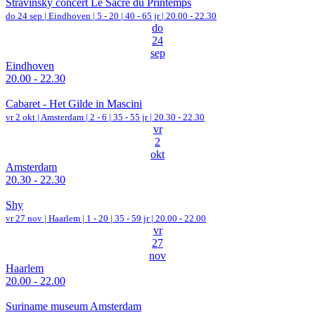
Stravinsky concert Le Sacre du Printemps
do 24 sep |
Eindhoven
|
5 - 20 | 40 - 65 jr |
20.00 - 22.30
do
24
sep
Eindhoven
20.00 - 22.30
Cabaret - Het Gilde in Mascini
vr 2 okt |
Amsterdam
|
2 - 6 | 35 - 55 jr |
20.30 - 22.30
vr
2
okt
Amsterdam
20.30 - 22.30
Shy
vr 27 nov |
Haarlem
|
1 - 20 | 35 - 59 jr |
20.00 - 22.00
vr
27
nov
Haarlem
20.00 - 22.00
Suriname museum Amsterdam