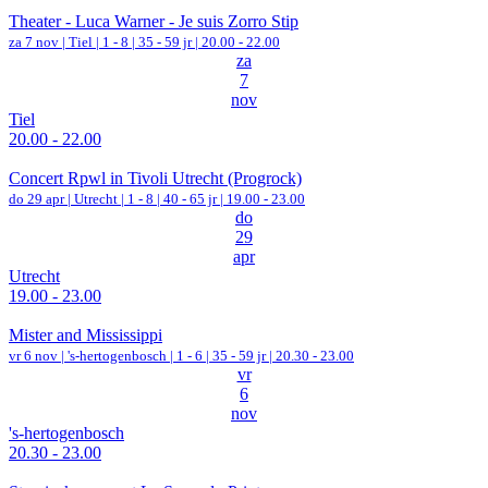
Theater - Luca Warner - Je suis Zorro Stip
za 7 nov |
Tiel
|
1 - 8 | 35 - 59 jr |
20.00 - 22.00
za
7
nov
Tiel
20.00 - 22.00
Concert Rpwl in Tivoli Utrecht (Progrock)
do 29 apr |
Utrecht
|
1 - 8 | 40 - 65 jr |
19.00 - 23.00
do
29
apr
Utrecht
19.00 - 23.00
Mister and Mississippi
vr 6 nov |
's-hertogenbosch
|
1 - 6 | 35 - 59 jr |
20.30 - 23.00
vr
6
nov
's-hertogenbosch
20.30 - 23.00