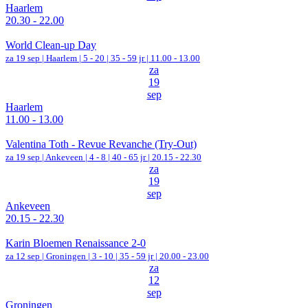
Haarlem
20.30 - 22.00
World Clean-up Day
za 19 sep |
Haarlem
|
5 - 20 | 35 - 59 jr |
11.00 - 13.00
za
19
sep
Haarlem
11.00 - 13.00
Valentina Toth - Revue Revanche (Try-Out)
za 19 sep |
Ankeveen
|
4 - 8 | 40 - 65 jr |
20.15 - 22.30
za
19
sep
Ankeveen
20.15 - 22.30
Karin Bloemen Renaissance 2-0
za 12 sep |
Groningen
|
3 - 10 | 35 - 59 jr |
20.00 - 23.00
za
12
sep
Groningen