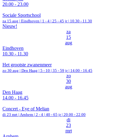
20.00 - 23.00
Sociale Sportschool
za 15 aug |
Eindhoven
|
1 - 4 | 25 - 45 jr |
10.30 - 11.30
Nieuw!
za
15
aug
Eindhoven
10.30 - 11.30
Het grootste zwanenmeer
zo 30 aug |
Den Haag
|
5 - 10 | 35 - 59 jr |
14.00 - 16.45
zo
30
aug
Den Haag
14.00 - 16.45
Concert - Eye of Melian
di 23 mrt |
Arnhem
|
2 - 4 | 40 - 65 jr |
20.00 - 22.00
di
23
mrt
Arnhem