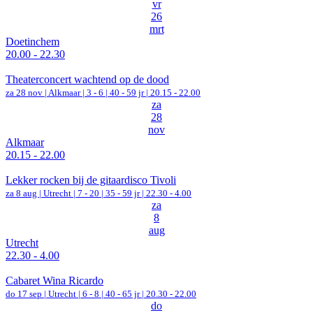
vr
26
mrt
Doetinchem
20.00 - 22.30
Theaterconcert wachtend op de dood
za 28 nov |
Alkmaar
|
3 - 6 | 40 - 59 jr |
20.15 - 22.00
za
28
nov
Alkmaar
20.15 - 22.00
Lekker rocken bij de gitaardisco Tivoli
za 8 aug |
Utrecht
|
7 - 20 | 35 - 59 jr |
22.30 - 4.00
za
8
aug
Utrecht
22.30 - 4.00
Cabaret Wina Ricardo
do 17 sep |
Utrecht
|
6 - 8 | 40 - 65 jr |
20.30 - 22.00
do