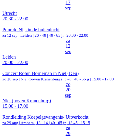
17
sep
Utrecht
20.30 - 22.00
Puur de Nijs in de buitenlucht
za 12 sep |
Leiden
|
26 - 40 | 40 - 65 jr |
20.00 - 22.00
za
12
sep
Leiden
20.00 - 22.00
Concert Robin Borneman in Niel (Deu)
zo 20 sep |
Niel (boven Kranenburg)
|
5 - 8 | 40 - 65 jr |
15.00 - 17.00
zo
20
sep
Niel (boven Kranenburg)
15.00 - 17.00
Rondleiding Koepelgevangenis- Uitverkocht
za 29 aug |
Arnhem
|
13 - 14 | 40 - 65 jr |
13.45 - 15.15
za
29