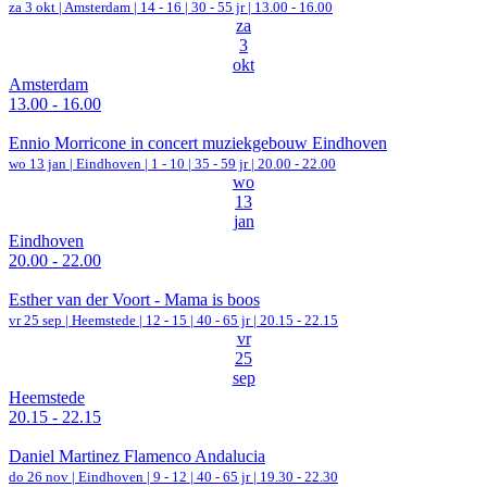
za 3 okt |
Amsterdam
|
14 - 16 | 30 - 55 jr |
13.00 - 16.00
za
3
okt
Amsterdam
13.00 - 16.00
Ennio Morricone in concert muziekgebouw Eindhoven
wo 13 jan |
Eindhoven
|
1 - 10 | 35 - 59 jr |
20.00 - 22.00
wo
13
jan
Eindhoven
20.00 - 22.00
Esther van der Voort - Mama is boos
vr 25 sep |
Heemstede
|
12 - 15 | 40 - 65 jr |
20.15 - 22.15
vr
25
sep
Heemstede
20.15 - 22.15
Daniel Martinez Flamenco Andalucia
do 26 nov |
Eindhoven
|
9 - 12 | 40 - 65 jr |
19.30 - 22.30