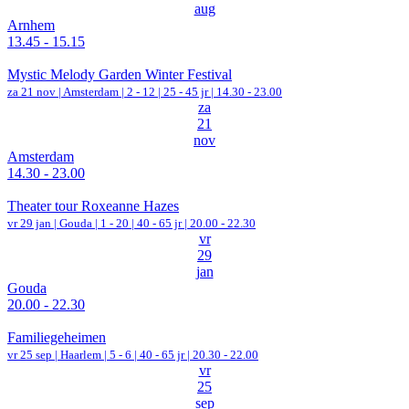
aug
Arnhem
13.45 - 15.15
Mystic Melody Garden Winter Festival
za 21 nov |
Amsterdam
|
2 - 12 | 25 - 45 jr |
14.30 - 23.00
za
21
nov
Amsterdam
14.30 - 23.00
Theater tour Roxeanne Hazes
vr 29 jan |
Gouda
|
1 - 20 | 40 - 65 jr |
20.00 - 22.30
vr
29
jan
Gouda
20.00 - 22.30
Familiegeheimen
vr 25 sep |
Haarlem
|
5 - 6 | 40 - 65 jr |
20.30 - 22.00
vr
25
sep