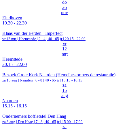
do
26
nov
Eindhoven
19.30 - 22.30
Klaas van der Eerden - Imperfect
vr 12 mrt |
Heemstede
|
2 - 4 | 40 - 65 jr |
20.15 - 22.00
vr
12
mrt
Heemstede
20.15 - 22.00
Bezoek Grote Kerk Naarden (Hemelbestormers de restauratie)
za 15 aug |
Naarden
|
6 - 8 | 40 - 65 jr |
15.15 - 16.15
za
15
aug
Naarden
15.15 - 16.15
Ondernemers koffietafel Den Haag
za 8 aug |
Den Haag
|
7 - 8 | 40 - 65 jr |
15.00 - 17.00
za