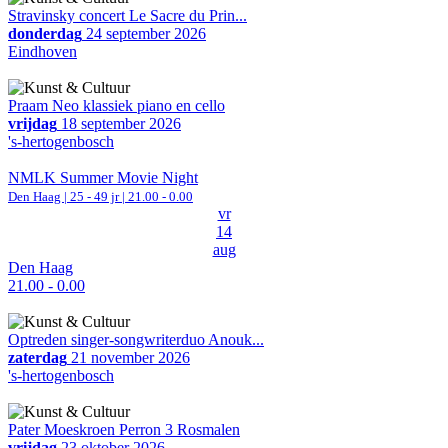
Stravinsky concert Le Sacre du Prin...
donderdag
24 september 2026
Eindhoven
Praam Neo klassiek piano en cello
vrijdag
18 september 2026
's-hertogenbosch
NMLK Summer Movie Night
Den Haag
| 25 - 49 jr |
21.00 - 0.00
vr
14
aug
Den Haag
21.00 - 0.00
Optreden singer-songwriterduo Anouk...
zaterdag
21 november 2026
's-hertogenbosch
Pater Moeskroen Perron 3 Rosmalen
vrijdag
23 oktober 2026