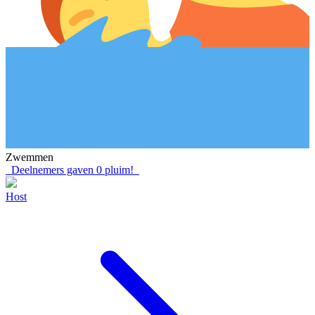
Zwemmen
Deelnemers gaven
0
pluim!
Host