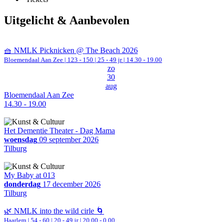
Uitgelicht & Aanbevolen
🧺 NMLK Picknicken @ The Beach 2026
Bloemendaal Aan Zee
|
123 - 150 | 25 - 49 jr |
14.30 - 19.00
zo
30
aug
Bloemendaal Aan Zee
14.30 - 19.00
Het Dementie Theater - Dag Mama
woensdag
09 september 2026
Tilburg
My Baby at 013
donderdag
17 december 2026
Tilburg
🌿 NMLK into the wild cirle 🌀
Haarlem
|
54 - 60 | 20 - 49 jr |
20.00 - 0.00