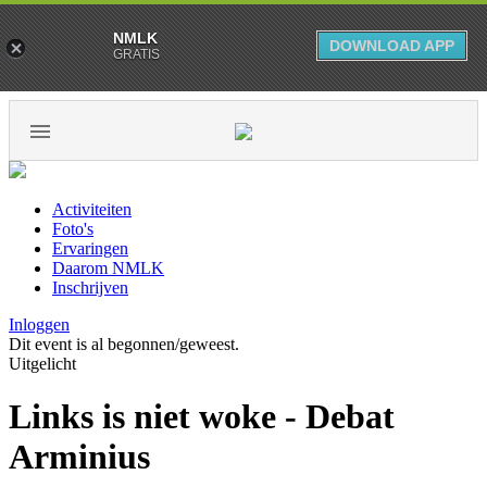
NMLK
DOWNLOAD APP
GRATIS
Activiteiten
Foto's
Ervaringen
Daarom NMLK
Inschrijven
Inloggen
Dit event is al begonnen/geweest.
Uitgelicht
Links is niet woke - Debat
Arminius