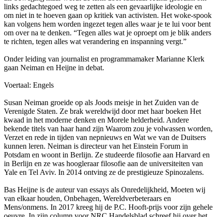
links gedachtegoed weg te zetten als een gevaarlijke ideologie en
om niet in te hoeven gaan op kritiek van activisten. Het woke-spook
kan volgens hem worden ingezet tegen alles waar je te lui voor bent
om over na te denken. “Tegen alles wat je oproept om je blik anders
te richten, tegen alles wat verandering en inspanning vergt.”
Onder leiding van journalist en programmamaker Marianne Klerk
gaan Neiman en Heijne in debat.
Voertaal: Engels
Susan Neiman groeide op als Joods meisje in het Zuiden van de
Verenigde Staten. Ze brak wereldwijd door met haar boeken Het
kwaad in het moderne denken en Morele helderheid. Andere
bekende titels van haar hand zijn Waarom zou je volwassen worden,
Verzet en rede in tijden van nepnieuws en Wat we van de Duitsers
kunnen leren. Neiman is directeur van het Einstein Forum in
Potsdam en woont in Berlijn. Ze studeerde filosofie aan Harvard en
in Berlijn en ze was hoogleraar filosofie aan de universiteiten van
Yale en Tel Aviv. In 2014 ontving ze de prestigieuze Spinozalens.
Bas Heijne is de auteur van essays als Onredelijkheid, Moeten wij
van elkaar houden, Onbehagen, Wereldverbeteraars en
Mens/onmens. In 2017 kreeg hij de P.C. Hooft-prijs voor zijn gehele
oeuvre. In zijn column voor NRC Handelsblad schreef hij over het