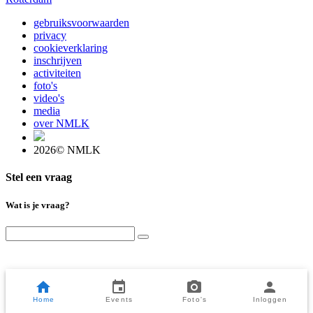
gebruiksvoorwaarden
privacy
cookieverklaring
inschrijven
activiteiten
foto's
video's
media
over NMLK
2026© NMLK
Stel een vraag
Wat is je vraag?
Home
Events
Foto's
Inloggen