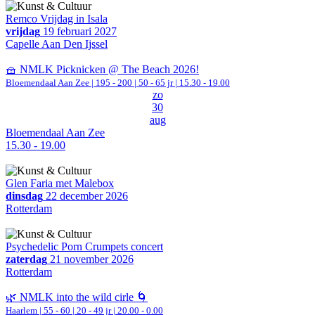
Remco Vrijdag in Isala
vrijdag
19 februari 2027
Capelle Aan Den Ijssel
🧺 NMLK Picknicken @ The Beach 2026!
Bloemendaal Aan Zee
|
195 - 200 | 50 - 65 jr |
15.30 - 19.00
zo
30
aug
Bloemendaal Aan Zee
15.30 - 19.00
Glen Faria met Malebox
dinsdag
22 december 2026
Rotterdam
Psychedelic Porn Crumpets concert
zaterdag
21 november 2026
Rotterdam
🌿 NMLK into the wild cirle 🌀
Haarlem
|
55 - 60 | 20 - 49 jr |
20.00 - 0.00