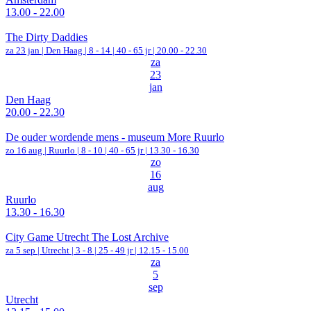
13.00 - 22.00
The Dirty Daddies
za 23 jan |
Den Haag
|
8 - 14 | 40 - 65 jr |
20.00 - 22.30
za
23
jan
Den Haag
20.00 - 22.30
De ouder wordende mens - museum More Ruurlo
zo 16 aug |
Ruurlo
|
8 - 10 | 40 - 65 jr |
13.30 - 16.30
zo
16
aug
Ruurlo
13.30 - 16.30
City Game Utrecht The Lost Archive
za 5 sep |
Utrecht
|
3 - 8 | 25 - 49 jr |
12.15 - 15.00
za
5
sep
Utrecht