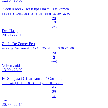
12.15 - 15.00
Jildou Kroes - Het is tijd Om thuis te komen
zo 18 okt |
Den Haag
|
3 - 8 | 35 - 55 jr |
20.30 - 22.00
zo
18
okt
Den Haag
20.30 - 22.00
Zin In De Zomer Fest
zo 9 aug |
Velsen-zuid
|
1 - 10 | 25 - 45 jr |
13.00 - 23.00
zo
9
aug
Velsen-zuid
13.00 - 23.00
Ed Struijlaart Gitaarmannen 4 Continuum
do 29 okt |
Tiel
|
1 - 8 | 35 - 59 jr |
20.00 - 22.15
do
29
okt
Tiel
20.00 - 22.15