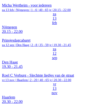
Micha Wertheim - voor iedereen
za 13 feb |
Nijmegen
|
1 - 6 | 40 - 65 jr |
20.15 - 22.00
za
13
feb
Nijmegen
20.15 - 22.00
Prinsjesdagcabaret
za 12 sep |
Den Haag
|
2 - 8 | 35 - 59 jr |
19.30 - 21.45
za
12
sep
Den Haag
19.30 - 21.45
Roel C Verburg - Slechtste liedjes van de straat
vr 13 nov |
Haarlem
|
2 - 20 | 40 - 65 jr |
20.30 - 22.00
vr
13
nov
Haarlem
20.30 - 22.00