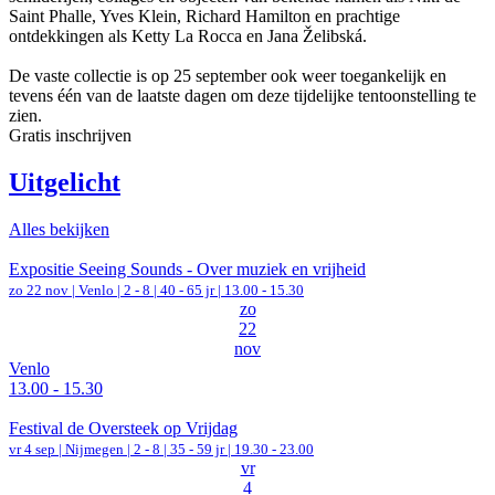
Saint Phalle, Yves Klein, Richard Hamilton en prachtige
ontdekkingen als Ketty La Rocca en Jana Želibská.
De vaste collectie is op 25 september ook weer toegankelijk en
tevens één van de laatste dagen om deze tijdelijke tentoonstelling te
zien.
Gratis inschrijven
Uitgelicht
Alles bekijken
Expositie Seeing Sounds - Over muziek en vrijheid
zo 22 nov |
Venlo
|
2 - 8 | 40 - 65 jr |
13.00 - 15.30
zo
22
nov
Venlo
13.00 - 15.30
Festival de Oversteek op Vrijdag
vr 4 sep |
Nijmegen
|
2 - 8 | 35 - 59 jr |
19.30 - 23.00
vr
4