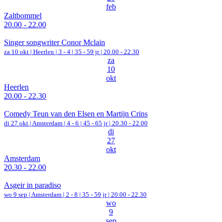
feb
Zaltbommel
20.00 - 22.00
Singer songwriter Conor Mclain
za 10 okt |
Heerlen
|
3 - 4 | 35 - 59 jr |
20.00 - 22.30
za
10
okt
Heerlen
20.00 - 22.30
Comedy Teun van den Elsen en Martijn Crins
di 27 okt |
Amsterdam
|
4 - 6 | 45 - 65 jr |
20.30 - 22.00
di
27
okt
Amsterdam
20.30 - 22.00
Asgeir in paradiso
wo 9 sep |
Amsterdam
|
2 - 8 | 35 - 59 jr |
20.00 - 22.30
wo
9
sep