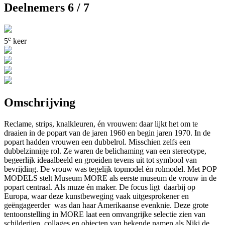
Deelnemers 6 / 7
e
5
keer
Omschrijving
Reclame, strips, knalkleuren, én vrouwen: daar lijkt het om te
draaien in de popart van de jaren 1960 en begin jaren 1970. In de
popart hadden vrouwen een dubbelrol. Misschien zelfs een
dubbelzinnige rol. Ze waren de belichaming van een stereotype,
begeerlijk ideaalbeeld en groeiden tevens uit tot symbool van
bevrijding. De vrouw was tegelijk topmodel én rolmodel. Met POP
MODELS stelt Museum MORE als eerste museum de vrouw in de
popart centraal. Als muze én maker. De focus ligt daarbij op
Europa, waar deze kunstbeweging vaak uitgesprokener en
geëngageerder was dan haar Amerikaanse evenknie. Deze grote
tentoonstelling in MORE laat een omvangrijke selectie zien van
schilderijen, collages en objecten van bekende namen als Niki de