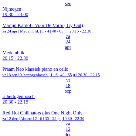
sep
Nijmegen
19.30 - 23.00
Martijn Kardol - Voor De Vorm (Try-Out)
za 24 apr |
Medemblik
|
1 - 4 | 40 - 65 jr |
20.15 - 22.30
za
24
apr
Medemblik
20.15 - 22.30
Praam Neo klassiek piano en cello
vr 18 sep |
's-hertogenbosch
|
1 - 6 | 40 - 65 jr |
20.30 - 22.15
vr
18
sep
's-hertogenbosch
20.30 - 22.15
Red Hot Chilinators plus One Night Only
za 12 dec |
Almere
|
2 - 6 | 35 - 55 jr |
19.30 - 22.30
za
12
dec