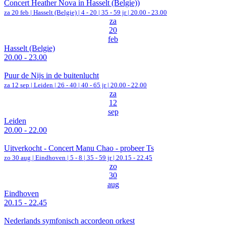
Concert Heather Nova in Hasselt (Belgie))
za 20 feb |
Hasselt (Belgie)
|
4 - 20 | 35 - 59 jr |
20.00 - 23.00
za
20
feb
Hasselt (Belgie)
20.00 - 23.00
Puur de Nijs in de buitenlucht
za 12 sep |
Leiden
|
26 - 40 | 40 - 65 jr |
20.00 - 22.00
za
12
sep
Leiden
20.00 - 22.00
Uitverkocht - Concert Manu Chao - probeer Ts
zo 30 aug |
Eindhoven
|
5 - 8 | 35 - 59 jr |
20.15 - 22.45
zo
30
aug
Eindhoven
20.15 - 22.45
Nederlands symfonisch accordeon orkest