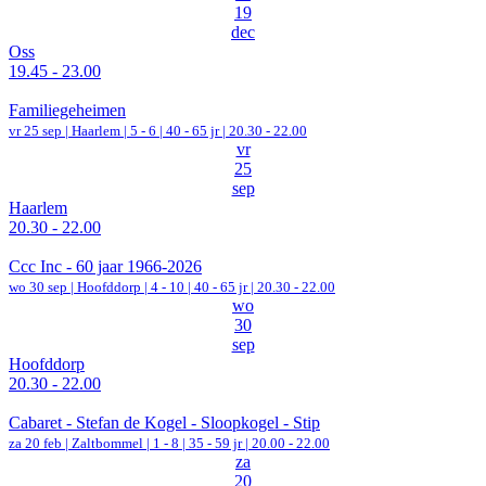
19
dec
Oss
19.45 - 23.00
Familiegeheimen
vr 25 sep |
Haarlem
|
5 - 6 | 40 - 65 jr |
20.30 - 22.00
vr
25
sep
Haarlem
20.30 - 22.00
Ccc Inc - 60 jaar 1966-2026
wo 30 sep |
Hoofddorp
|
4 - 10 | 40 - 65 jr |
20.30 - 22.00
wo
30
sep
Hoofddorp
20.30 - 22.00
Cabaret - Stefan de Kogel - Sloopkogel - Stip
za 20 feb |
Zaltbommel
|
1 - 8 | 35 - 59 jr |
20.00 - 22.00
za
20