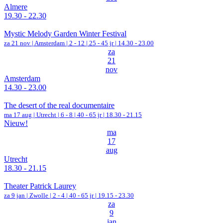
Almere
19.30 - 22.30
Mystic Melody Garden Winter Festival
za 21 nov |
Amsterdam
|
2 - 12 | 25 - 45 jr |
14.30 - 23.00
za
21
nov
Amsterdam
14.30 - 23.00
The desert of the real documentaire
ma 17 aug |
Utrecht
|
6 - 8 | 40 - 65 jr |
18.30 - 21.15
Nieuw!
ma
17
aug
Utrecht
18.30 - 21.15
Theater Patrick Laurey
za 9 jan |
Zwolle
|
2 - 4 | 40 - 65 jr |
19.15 - 23.30
za
9
jan