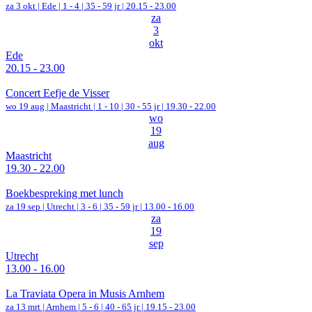
za 3 okt |
Ede
|
1 - 4 | 35 - 59 jr |
20.15 - 23.00
za
3
okt
Ede
20.15 - 23.00
Concert Eefje de Visser
wo 19 aug |
Maastricht
|
1 - 10 | 30 - 55 jr |
19.30 - 22.00
wo
19
aug
Maastricht
19.30 - 22.00
Boekbespreking met lunch
za 19 sep |
Utrecht
|
3 - 6 | 35 - 59 jr |
13.00 - 16.00
za
19
sep
Utrecht
13.00 - 16.00
La Traviata Opera in Musis Arnhem
za 13 mrt |
Arnhem
|
5 - 6 | 40 - 65 jr |
19.15 - 23.00