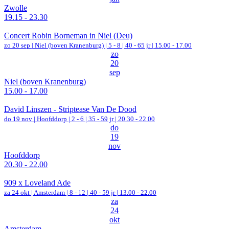
Zwolle
19.15 - 23.30
Concert Robin Borneman in Niel (Deu)
zo 20 sep |
Niel (boven Kranenburg)
|
5 - 8 | 40 - 65 jr |
15.00 - 17.00
zo
20
sep
Niel (boven Kranenburg)
15.00 - 17.00
David Linszen - Striptease Van De Dood
do 19 nov |
Hoofddorp
|
2 - 6 | 35 - 59 jr |
20.30 - 22.00
do
19
nov
Hoofddorp
20.30 - 22.00
909 x Loveland Ade
za 24 okt |
Amsterdam
|
8 - 12 | 40 - 59 jr |
13.00 - 22.00
za
24
okt
Amsterdam