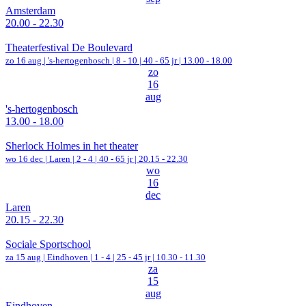
Amsterdam
20.00 - 22.30
Theaterfestival De Boulevard
zo 16 aug |
's-hertogenbosch
|
8 - 10 | 40 - 65 jr |
13.00 - 18.00
zo
16
aug
's-hertogenbosch
13.00 - 18.00
Sherlock Holmes in het theater
wo 16 dec |
Laren
|
2 - 4 | 40 - 65 jr |
20.15 - 22.30
wo
16
dec
Laren
20.15 - 22.30
Sociale Sportschool
za 15 aug |
Eindhoven
|
1 - 4 | 25 - 45 jr |
10.30 - 11.30
za
15
aug
Eindhoven