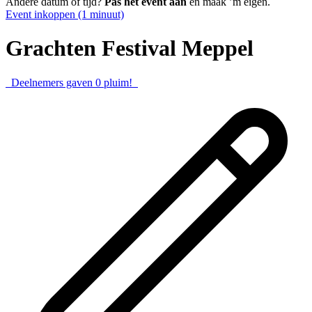
Andere datum of tijd?
Pas het event aan
en maak ’m eigen.
Event inkoppen (1 minuut)
Grachten Festival Meppel
Deelnemers gaven
0
pluim!