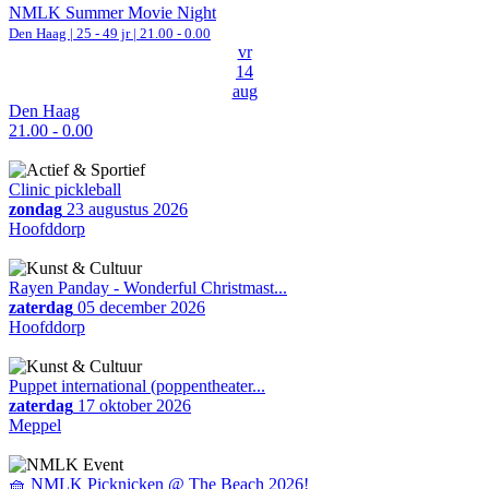
NMLK Summer Movie Night
Den Haag
| 25 - 49 jr |
21.00 - 0.00
vr
14
aug
Den Haag
21.00 - 0.00
Clinic pickleball
zondag
23 augustus 2026
Hoofddorp
Rayen Panday - Wonderful Christmast...
zaterdag
05 december 2026
Hoofddorp
Puppet international (poppentheater...
zaterdag
17 oktober 2026
Meppel
🧺 NMLK Picknicken @ The Beach 2026!