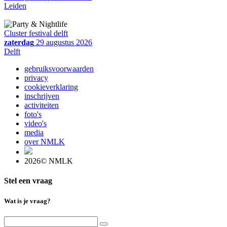
Leiden
Cluster festival delft
zaterdag
29 augustus 2026
Delft
gebruiksvoorwaarden
privacy
cookieverklaring
inschrijven
activiteiten
foto's
video's
media
over NMLK
2026© NMLK
Stel een vraag
Wat is je vraag?