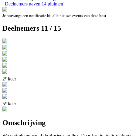
Deelnemers gaven
14
pluimen!
Je ontvangt een notificatie bij alle nieuwe events van deze host.
Deelnemers 11 / 15
e
2
keer
e
5
keer
Omschrijving
We vertrekken vanaf de Bosjes van Pex. Daar kan je gratis parkeren