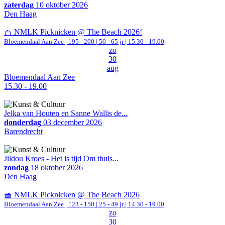
zaterdag
10 oktober 2026
Den Haag
🧺 NMLK Picknicken @ The Beach 2026!
Bloemendaal Aan Zee
|
195 - 200 | 50 - 65 jr |
15.30 - 19.00
zo
30
aug
Bloemendaal Aan Zee
15.30 - 19.00
Jelka van Houten en Sanne Wallis de...
donderdag
03 december 2026
Barendrecht
Jildou Kroes - Het is tijd Om thuis...
zondag
18 oktober 2026
Den Haag
🧺 NMLK Picknicken @ The Beach 2026
Bloemendaal Aan Zee
|
123 - 150 | 25 - 49 jr |
14.30 - 19.00
zo
30