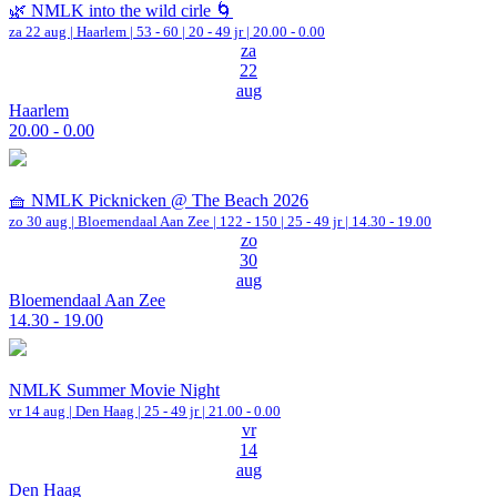
🌿 NMLK into the wild cirle 🌀
za 22 aug |
Haarlem
|
53 - 60 | 20 - 49 jr |
20.00 - 0.00
za
22
aug
Haarlem
20.00 - 0.00
🧺 NMLK Picknicken @ The Beach 2026
zo 30 aug |
Bloemendaal Aan Zee
|
122 - 150 | 25 - 49 jr |
14.30 - 19.00
zo
30
aug
Bloemendaal Aan Zee
14.30 - 19.00
NMLK Summer Movie Night
vr 14 aug |
Den Haag
| 25 - 49 jr |
21.00 - 0.00
vr
14
aug
Den Haag