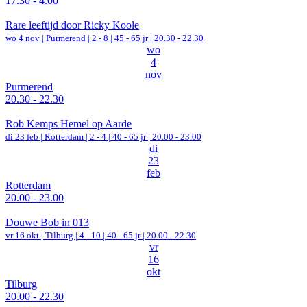
17.30 - 4.00
Rare leeftijd door Ricky Koole
wo 4 nov |
Purmerend
|
2 - 8 | 45 - 65 jr |
20.30 - 22.30
wo
4
nov
Purmerend
20.30 - 22.30
Rob Kemps Hemel op Aarde
di 23 feb |
Rotterdam
|
2 - 4 | 40 - 65 jr |
20.00 - 23.00
di
23
feb
Rotterdam
20.00 - 23.00
Douwe Bob in 013
vr 16 okt |
Tilburg
|
4 - 10 | 40 - 65 jr |
20.00 - 22.30
vr
16
okt
Tilburg
20.00 - 22.30