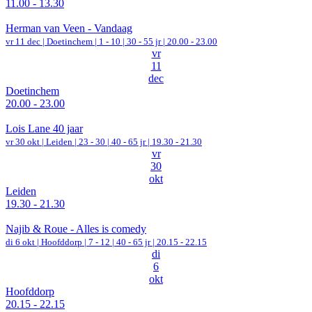
11.00 - 13.30
Herman van Veen - Vandaag
vr 11 dec |
Doetinchem
|
1 - 10 | 30 - 55 jr |
20.00 - 23.00
vr
11
dec
Doetinchem
20.00 - 23.00
Lois Lane 40 jaar
vr 30 okt |
Leiden
|
23 - 30 | 40 - 65 jr |
19.30 - 21.30
vr
30
okt
Leiden
19.30 - 21.30
Najib & Roue - Alles is comedy
di 6 okt |
Hoofddorp
|
7 - 12 | 40 - 65 jr |
20.15 - 22.15
di
6
okt
Hoofddorp
20.15 - 22.15