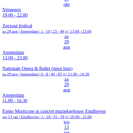
okt
Nijmegen
19.00 - 22.00
Zeezout festival
za 29 aug |
Amsterdam
|
1 - 10 | 25 - 49 jr |
13.00 - 23.00
za
29
aug
Amsterdam
13.00 - 23.00
Nationale Opera & Ballet (open huis)
za 29 aug |
Amsterdam
|
6 - 8 | 40 - 65 jr |
11.00 - 16.30
za
29
aug
Amsterdam
11.00 - 16.30
Ennio Morricone in concert muziekgebouw Eindhoven
wo 13 jan |
Eindhoven
|
1 - 10 | 35 - 59 jr |
20.00 - 22.00
wo
13
jan