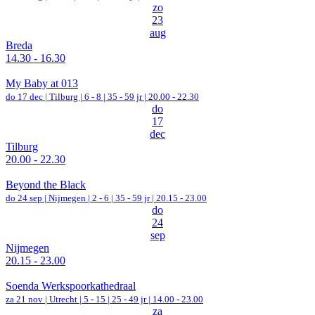
zo
23
aug
Breda
14.30 - 16.30
My Baby at 013
do 17 dec |
Tilburg
|
6 - 8 | 35 - 59 jr |
20.00 - 22.30
do
17
dec
Tilburg
20.00 - 22.30
Beyond the Black
do 24 sep |
Nijmegen
|
2 - 6 | 35 - 59 jr |
20.15 - 23.00
do
24
sep
Nijmegen
20.15 - 23.00
Soenda Werkspoorkathedraal
za 21 nov |
Utrecht
|
5 - 15 | 25 - 49 jr |
14.00 - 23.00
za