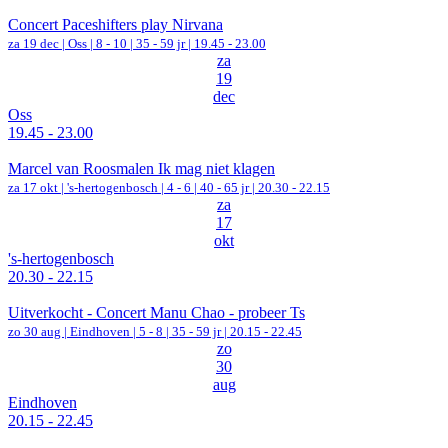
Concert Paceshifters play Nirvana
za 19 dec |
Oss
|
8 - 10 | 35 - 59 jr |
19.45 - 23.00
za
19
dec
Oss
19.45 - 23.00
Marcel van Roosmalen Ik mag niet klagen
za 17 okt |
's-hertogenbosch
|
4 - 6 | 40 - 65 jr |
20.30 - 22.15
za
17
okt
's-hertogenbosch
20.30 - 22.15
Uitverkocht - Concert Manu Chao - probeer Ts
zo 30 aug |
Eindhoven
|
5 - 8 | 35 - 59 jr |
20.15 - 22.45
zo
30
aug
Eindhoven
20.15 - 22.45