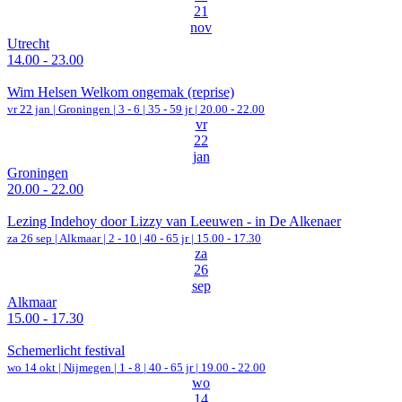
21
nov
Utrecht
14.00 - 23.00
Wim Helsen Welkom ongemak (reprise)
vr 22 jan |
Groningen
|
3 - 6 | 35 - 59 jr |
20.00 - 22.00
vr
22
jan
Groningen
20.00 - 22.00
Lezing Indehoy door Lizzy van Leeuwen - in De Alkenaer
za 26 sep |
Alkmaar
|
2 - 10 | 40 - 65 jr |
15.00 - 17.30
za
26
sep
Alkmaar
15.00 - 17.30
Schemerlicht festival
wo 14 okt |
Nijmegen
|
1 - 8 | 40 - 65 jr |
19.00 - 22.00
wo
14