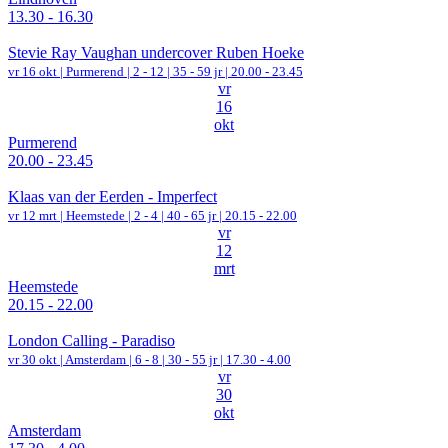
13.30 - 16.30
Stevie Ray Vaughan undercover Ruben Hoeke
vr 16 okt |
Purmerend
|
2 - 12 | 35 - 59 jr |
20.00 - 23.45
vr
16
okt
Purmerend
20.00 - 23.45
Klaas van der Eerden - Imperfect
vr 12 mrt |
Heemstede
|
2 - 4 | 40 - 65 jr |
20.15 - 22.00
vr
12
mrt
Heemstede
20.15 - 22.00
London Calling - Paradiso
vr 30 okt |
Amsterdam
|
6 - 8 | 30 - 55 jr |
17.30 - 4.00
vr
30
okt
Amsterdam