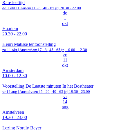
Rare leeftijd
do 1 okt |
Haarlem
|
1 - 8 | 40 - 65 jr |
20.30 - 22.00
do
1
okt
Haarlem
20.30 - 22.00
Henri Matisse tentoonstelling
zo 11 okt |
Amsterdam
|
7 - 8 | 45 - 65 jr |
10.00 - 12.30
zo
11
okt
Amsterdam
10.00 - 12.30
Voorstelling De Laatste minuten In het Bostheater
vr 14 aug |
Amstelveen
|
5 - 20 | 40 - 65 jr |
19.30 - 23.00
vr
14
aug
Amstelveen
19.30 - 23.00
Lezing Noraly Beyer