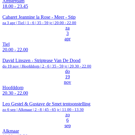
Amsterdam
18.00 - 23.45
Cabaret Jeannine la Rose - Meer - Stip
za 3 apr |
Tiel
|
1 - 6 | 35 - 59 jr |
20.00 - 22.00
za
3
apr
Tiel
20.00 - 22.00
David Linszen - Striptease Van De Dood
do 19 nov |
Hoofddorp
|
2 - 6 | 35 - 59 jr |
20.30 - 22.00
do
19
nov
Hoofddorp
20.30 - 22.00
Leo Gestel & Gustave de Smet tentoonstelling
zo 6 sep |
Alkmaar
|
2 - 8 | 45 - 65 jr |
11.00 - 13.30
zo
6
sep
Alkmaar