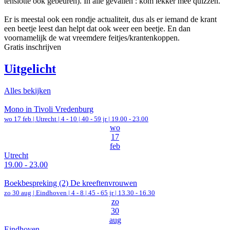
tenslotte ook gebeuren). In alle gevallen : kom lekker mee quizzen.
Er is meestal ook een rondje actualiteit, dus als er iemand de krant
een beetje leest dan helpt dat ook weer een beetje. En dan
voornamelijk de wat vreemdere feitjes/krantenkoppen.
Gratis inschrijven
Uitgelicht
Alles bekijken
Mono in Tivoli Vredenburg
wo 17 feb |
Utrecht
|
4 - 10 | 40 - 59 jr |
19.00 - 23.00
wo
17
feb
Utrecht
19.00 - 23.00
Boekbespreking (2) De kreeftenvrouwen
zo 30 aug |
Eindhoven
|
4 - 8 | 45 - 65 jr |
13.30 - 16.30
zo
30
aug
Eindhoven