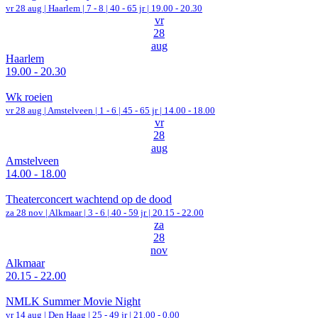
vr 28 aug |
Haarlem
|
7 - 8 | 40 - 65 jr |
19.00 - 20.30
vr
28
aug
Haarlem
19.00 - 20.30
Wk roeien
vr 28 aug |
Amstelveen
|
1 - 6 | 45 - 65 jr |
14.00 - 18.00
vr
28
aug
Amstelveen
14.00 - 18.00
Theaterconcert wachtend op de dood
za 28 nov |
Alkmaar
|
3 - 6 | 40 - 59 jr |
20.15 - 22.00
za
28
nov
Alkmaar
20.15 - 22.00
NMLK Summer Movie Night
vr 14 aug |
Den Haag
| 25 - 49 jr |
21.00 - 0.00