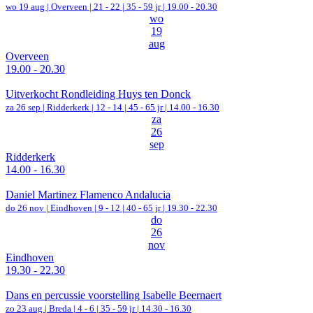
wo 19 aug |
Overveen
|
21 - 22 | 35 - 59 jr |
19.00 - 20.30
wo
19
aug
Overveen
19.00 - 20.30
Uitverkocht Rondleiding Huys ten Donck
za 26 sep |
Ridderkerk
|
12 - 14 | 45 - 65 jr |
14.00 - 16.30
za
26
sep
Ridderkerk
14.00 - 16.30
Daniel Martinez Flamenco Andalucia
do 26 nov |
Eindhoven
|
9 - 12 | 40 - 65 jr |
19.30 - 22.30
do
26
nov
Eindhoven
19.30 - 22.30
Dans en percussie voorstelling Isabelle Beernaert
zo 23 aug |
Breda
|
4 - 6 | 35 - 59 jr |
14.30 - 16.30