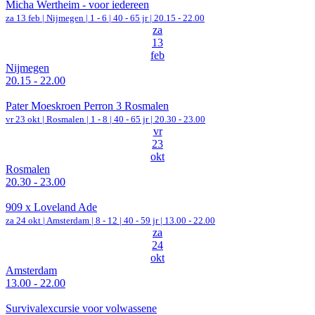
Micha Wertheim - voor iedereen
za 13 feb |
Nijmegen
|
1 - 6 | 40 - 65 jr |
20.15 - 22.00
za
13
feb
Nijmegen
20.15 - 22.00
Pater Moeskroen Perron 3 Rosmalen
vr 23 okt |
Rosmalen
|
1 - 8 | 40 - 65 jr |
20.30 - 23.00
vr
23
okt
Rosmalen
20.30 - 23.00
909 x Loveland Ade
za 24 okt |
Amsterdam
|
8 - 12 | 40 - 59 jr |
13.00 - 22.00
za
24
okt
Amsterdam
13.00 - 22.00
Survivalexcursie voor volwassene