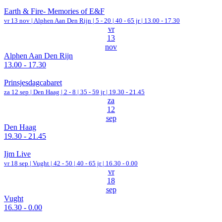
Earth & Fire- Memories of E&F
vr 13 nov |
Alphen Aan Den Rijn
|
5 - 20 | 40 - 65 jr |
13.00 - 17.30
vr
13
nov
Alphen Aan Den Rijn
13.00 - 17.30
Prinsjesdagcabaret
za 12 sep |
Den Haag
|
2 - 8 | 35 - 59 jr |
19.30 - 21.45
za
12
sep
Den Haag
19.30 - 21.45
Ijm Live
vr 18 sep |
Vught
|
42 - 50 | 40 - 65 jr |
16.30 - 0.00
vr
18
sep
Vught
16.30 - 0.00