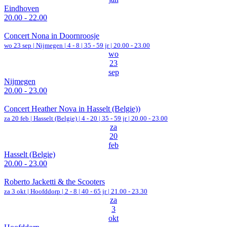
Eindhoven
20.00 - 22.00
Concert Nona in Doornroosje
wo 23 sep |
Nijmegen
|
4 - 8 | 35 - 59 jr |
20.00 - 23.00
wo
23
sep
Nijmegen
20.00 - 23.00
Concert Heather Nova in Hasselt (Belgie))
za 20 feb |
Hasselt (Belgie)
|
4 - 20 | 35 - 59 jr |
20.00 - 23.00
za
20
feb
Hasselt (Belgie)
20.00 - 23.00
Roberto Jacketti & the Scooters
za 3 okt |
Hoofddorp
|
2 - 8 | 40 - 65 jr |
21.00 - 23.30
za
3
okt