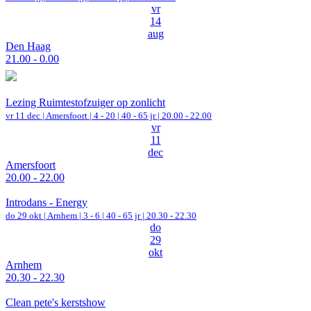
vr
14
aug
Den Haag
21.00 - 0.00
Lezing Ruimtestofzuiger op zonlicht
vr 11 dec |
Amersfoort
|
4 - 20 | 40 - 65 jr |
20.00 - 22.00
vr
11
dec
Amersfoort
20.00 - 22.00
Introdans - Energy
do 29 okt |
Arnhem
|
3 - 6 | 40 - 65 jr |
20.30 - 22.30
do
29
okt
Arnhem
20.30 - 22.30
Clean pete's kerstshow