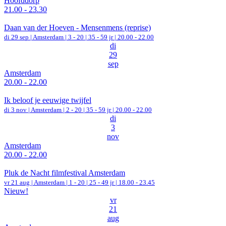
Hoofddorp
21.00 - 23.30
Daan van der Hoeven - Mensenmens (reprise)
di 29 sep |
Amsterdam
|
3 - 20 | 35 - 59 jr |
20.00 - 22.00
di
29
sep
Amsterdam
20.00 - 22.00
Ik beloof je eeuwige twijfel
di 3 nov |
Amsterdam
|
2 - 20 | 35 - 59 jr |
20.00 - 22.00
di
3
nov
Amsterdam
20.00 - 22.00
Pluk de Nacht filmfestival Amsterdam
vr 21 aug |
Amsterdam
|
1 - 20 | 25 - 49 jr |
18.00 - 23.45
Nieuw!
vr
21
aug